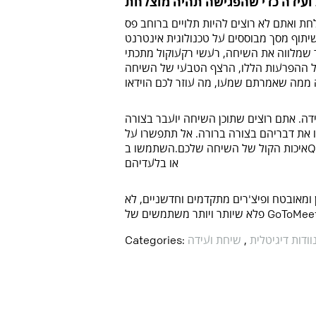
 ועידה כדי שהפגישה תהיה מוצלחת
 ואתם לא רוצים להיות תלויים ברוחב פס
מסך מבוססים על טכנולוגית אינטרנט (VOIP) אשר לא
הד שמלווה את השיחה, רעשי רקעוקול מתכתי
כל ההפרעות הללו, הרצף הטבעי של השיחה
ה. אתם רוצים שתוכן השיחה יועבר בצורה
 את דבריהם בצורה ברורה. אל תתפשרו על
או בלעדיהם
עולם, שירות אמין ומאובטח ופיצ'רים מתקדמים וחדשניים, לא
וודות דיגיטלית
,
שיחת ועידה
Categories: