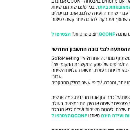
אנחנו ב QCONF מתייחסים לפרטיות השיחה שלכם בצורה רצינית. כחברה הפועלת בישראל, אנו מתמחים באבטחה
מאובטחת ביותר
. בכל פעם שתזמנו שיחת
ד עבור שיחת הוועידה שלכם. אתם גם יכולים
 מתנה
הצטרפו לQCONF
רוצים פרטיות?
הפתעה לגבי גובה החשבון החודשי
GoToMeeting מציעה מספרי גישה מקומיים בכ-18 מדינות ברחבי העולם. יש לכם משתתף ממדינה אחרת? אין
ם התעריפים של ספק התקשורת המקומי שלו
או שתציעו לו את אחד ממספרי החינם 1-800, שהחברה מציעה בכ-40 מדינות בעולם, ותשאו בעלויות השיחה
עבורו.
וספות על כמה זמן אתם מדברים, כמה אנשים
ת ועידה חינם
מאתנו
הצטרפו לQCONF