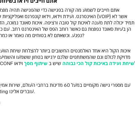
אתם חייבים וידאו בשיחת
אתם חייבים לשמוע מה קורה בפגישה כדי שהפגישה תהיה מוצלחת
האינטרנט. ועידת וידאו, וידאו קונפרנס ואפליקציות שיתוף 
תמיד יכולה לתת מענה לאיכות קול טובה ורציפה. איכות סאונד נמוכה, 
הן בעיות סאונד נפוצות גם כאשר רוחב הפס של האינטרנט רחב. עם 
נפגע. וכשאתם לא בטוחים מה נאמר או כמה ממה שאמרתם שמעו, מה עוזר לכם הוידאו?
איכות הקול היא אחד האלמנטים החשובים ביותר להצלחת שיחת הוועיד
מדויקת לכולם וגם שהמשתתפים שלכם ירגישו בטחון ששמעו והשמיעו
ו בQCONF ל
שיחת ועידה באיכות קול הכי גבוהה
שיש ב
שיתוף מסך
וידאו
עם מספרי גישה מקומיים במעל 60 מדינות ברחבי ה
פלא שיותר ויותר משתמשים של GoToMeeting עוברים אלינו.
נ