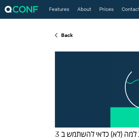
Features
About
Prices
Contac
Back