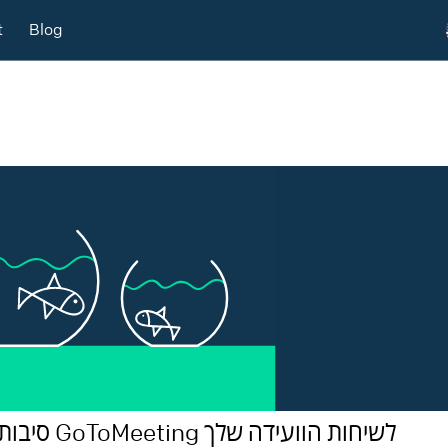
t
Blog
3 סיבות למה (לא) כדאי להשתמש ב GoToMeeting לשיחות הוועידה שלך