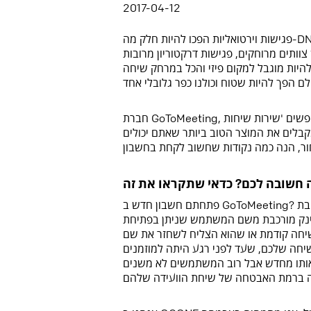
2017-04-12
פגישות וירטואליות הפכו להיות חלק מה-DNA של עסקים רבים וכלי עבודה מרכזי בשיתופי פעולה בין שותפים עסקיים
צוותים מרוחקים, פגישות דרקטוריון מרובות
היות מוגבל למקום פיזי והכל במרחק שיחה
חברת GoToMeeting, מותג מוכר בתחום שיחות הוועידה, מופיעה גבוה בתוצאות החיפוש כשמחפשים 'שירות שיחות
 חשובה לכם? כדאי שתקראו את זה
פתחתם חשבון חדש ב GoToMeeting? מזל טוב, מיד תקבלו כתובת URL משלכם לחדר ועידה פרטי. את הלינק הזה
לינק מורכבת משם המשתמש שניתן בפתיחת
יחה קודמת או שהוא הצליח לשחזר את שם
שיחה שלכם, שעד לפני רגע היתה למוזמנים
ר אותו מחדש אבל רוב המשתמשים לא משנים