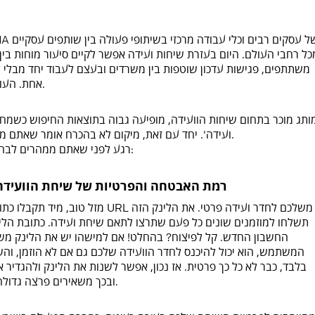
כל רחבי העולם. היום בעזרת שיחות ועידה אפשר לקיים סיעור מוחות בין 
משתתפים, פגישות עדכון שוטפות בין משרדים ובעצם לעבוד יחד מבלי ל
אחת. העולם הפך להיות שטוח וכולנו כפר גלובלי אחד.
ועידה'. יחד עם זאת, מיקום לא בהכרח אומר שאתם מקבלים את המוצר הטוב ביותר שאתם יכולים.
רגע לפני שאתם ממהרים לבחור, הנה כמה נקודות שחשוב לקחת בחשבון:
רמת האבטחה והפרטיות של שיחת הוועידה
תשלחו למוזמנים שונים כל פעם שתרצו לתאם שיחת ועידה. כתובת ה
החשבון החדש. קל לפיצוח? בהחלט! אם למישהו יש את הלינק מש
המשתמש, הוא יכול להיכנס לחדר הוועידה שלכם גם אם לא הוזמן, וה
בלבד, כבר לא כל כך פרטית. אז נכון, אפשר לשנות את הלינק ולהגדי
ובכך משאירים פרצה גדולה ברמת האבטחה של שיחת הוועידה שלהם.