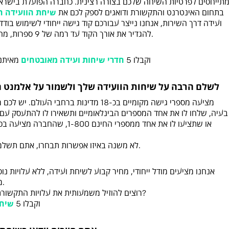
בתחום האינטרנט והתקשורת ודואגים לספק לכם את
שיחת הוועידה ה
ועידה דרך השירות, אנחנו נייצר עבורכם קוד גישה ייחודי לשימוש בוד
להגדיר את אורך הקוד עד רמה של 9 ספרות, מה שהופך את הקוד להרבה יותר קשה לפיצוח.
וקבלו 5
חדרי שיחות ועידה מאובטחים
מאיתנו
לשלם הרבה על שיחות הוועידה שלך ולשמור על אלמנט ה
בעיה, שלחו לו את אחד המספרים הבינלאומיים ותשאירו לו להתעסק ע
לא משנה באיזו אפשרות תבחרו, אתם תשלמו יותר, והרבה. עד פי עשר בחלק מהמקרים.
אנחנו מציעים מודל ייחודי, מחיר קבוע לשיחת ועידה, ללא עלויות נ
מצטרפים לשיחה או היכן הם נמצאים בעולם.
רוצים להוזיל משמעותית את עלויות התקשורת שלכם וליהנות משיחות ועידה ללא הגבלה?
וקבלו 5
שיחו